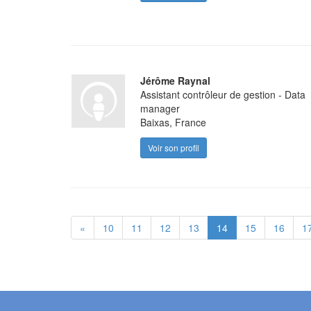
Jérôme Raynal
Assistant contrôleur de gestion - Data
manager
Baixas, France
Voir son profil
«
10
11
12
13
14
15
16
1