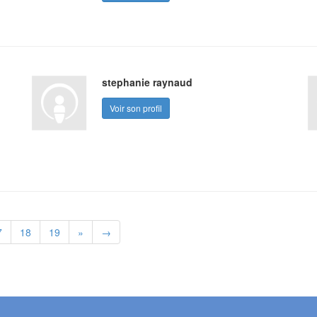
stephanie raynaud
Voir son profil
7
18
19
»
→