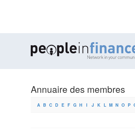
Annuaire des membres
A
B
C
D
E
F
G
H
I
J
K
L
M
N
O
P