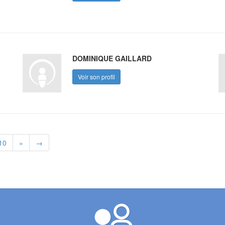
DOMINIQUE GAILLARD
Voir son profil
10
»
→