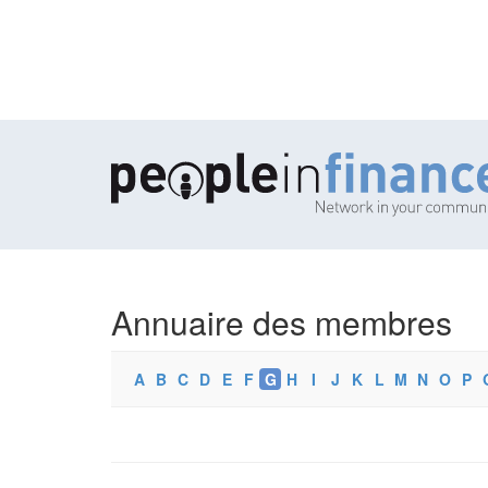
Annuaire des membres
A
B
C
D
E
F
G
H
I
J
K
L
M
N
O
P