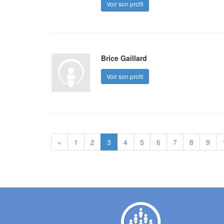
Voir son profil
Brice Gaillard
Voir son profil
«
1
2
3
4
5
6
7
8
9