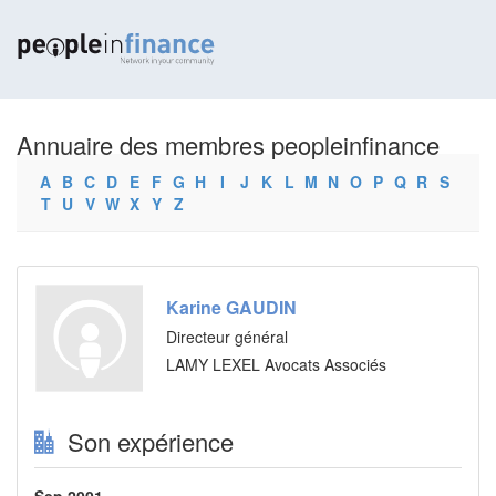
Annuaire des membres peopleinfinance
A
B
C
D
E
F
G
H
I
J
K
L
M
N
O
P
Q
R
S
T
U
V
W
X
Y
Z
Karine GAUDIN
Directeur général
LAMY LEXEL Avocats Associés
Son expérience